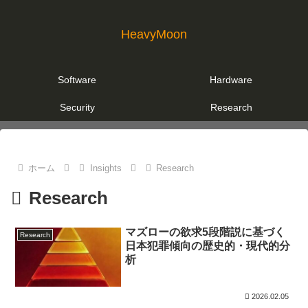
HeavyMoon
Software
Hardware
Security
Research
ホーム
Insights
Research
Research
マズローの欲求5段階説に基づく
Research
日本犯罪傾向の歴史的・現代的分
析
2026.02.05