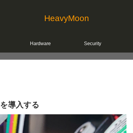
HeavyMoon
Hardware
Security
uch を導入する