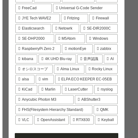
FreeCad
Universal G-Code Sender
JYE Tech WAVE2
Fritzing
Firewall
Elasticsearch
Netowrk
SE-DIR2000C
SE-DHP2000
M5Atom
Windows
RaspberryPi Zero 2
motionEye
zabbix
kibana
4K UHD Blu-ray
音声認識
AI
オシロスコープ
Alma Linux
Rocky Linux
alsa
vim
ELPA ECO KEEPER EC-05EB
KiCad
Marlin
LaserCutter
rsyslog
Anycubic Photon M3
ABShutter3
FHS(Filesystem Hierarchy Standard)
QMK
VLC
OpenAssistant
RTX830
Keyball