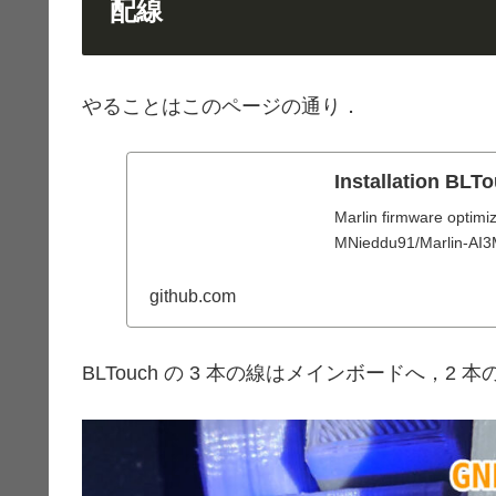
配線
やることはこのページの通り．
Installation BLT
Marlin firmware optimiz
MNieddu91/Marlin-AI
github.com
BLTouch の 3 本の線はメインボードへ，