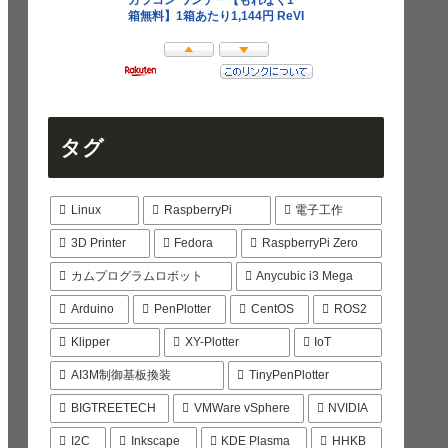
タグ
Linux
RaspberryPi
電子工作
3D Printer
Fedora
RaspberryPi Zero
カムプログラムロボット
Anycubic i3 Mega
Arduino
PenPlotter
CentOS
ROS2
Klipper
XY-Plotter
IoT
AI3M制御基板換装
TinyPenPlotter
BIGTREETECH
VMWare vSphere
NVIDIA
I2C
Inkscape
KDE Plasma
HHKB