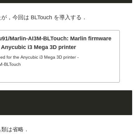
今回は BLTouch を導入する．
u91/Marlin-AI3M-BLTouch: Marlin firmware
e Anycubic i3 Mega 3D printer
ed for the Anycubic i3 Mega 3D printer -
3M-BLTouch
具類は省略．