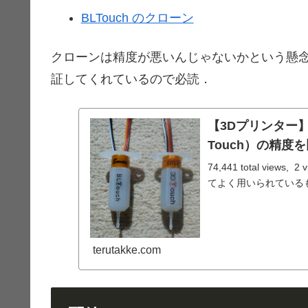
BLTouch のクローン
クローンは精度が悪いんじゃないかという懸
証してくれているので必読．
【3Dプリンター】
Touch）の精度
74,441 total vi
てよく用いられているも
terutakke.com