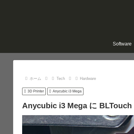
Software
ホーム
Tech
Hardware
3D Printer
Anycubic i3 Mega
Anycubic i3 Mega に BLTo