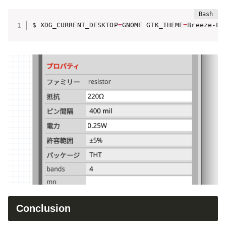
$ XDG_CURRENT_DESKTOP
=
GNOME GTK_THEME
=
Breeze-Li
Conclusion