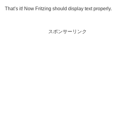
That’s it! Now Fritzing should display text properly.
スポンサーリンク