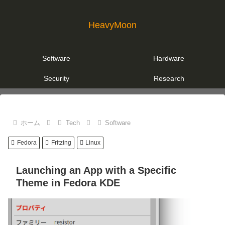
HeavyMoon
Software
Hardware
Security
Research
ホーム
Tech
Software
Fedora
Fritzing
Linux
Launching an App with a Specific
Theme in Fedora KDE