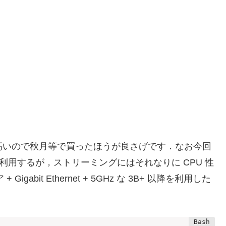
たいに高いので秋月等で買ったほうが良さげです．なお今回
W を利用するが，ストリーミングにはそれなりに CPU 性
abit Ethernet + 5GHz な 3B+ 以降を利用した