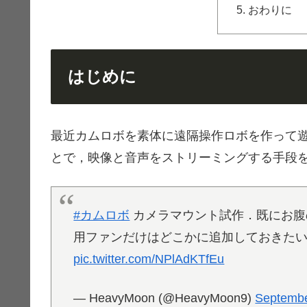
おわりに
はじめに
最近カムロボを素体に遠隔操作ロボを作って
とで，映像と音声をストリーミングする手段
#カムロボ
カメラマウント試作．既にお腹
用ファンだけはどこかに追加しておきた
pic.twitter.com/NPlAdKTfEu
— HeavyMoon (@HeavyMoon9)
Septembe