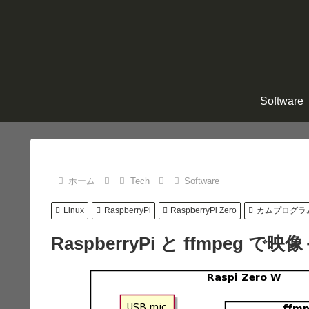
Software
ホーム
Tech
Software
Linux
RaspberryPi
RaspberryPi Zero
カムプログラ
RaspberryPi と ffmpeg