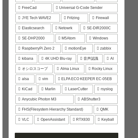
FreeCad
Universal G-Code Sender
JYE Tech WAVE2
Fritzing
Firewall
Elasticsearch
Netowrk
SE-DIR2000C
SE-DHP2000
M5Atom
Windows
RaspberryPi Zero 2
motionEye
zabbix
kibana
4K UHD Blu-ray
音声認識
AI
オシロスコープ
Alma Linux
Rocky Linux
alsa
vim
ELPA ECO KEEPER EC-05EB
KiCad
Marlin
LaserCutter
rsyslog
Anycubic Photon M3
ABShutter3
FHS(Filesystem Hierarchy Standard)
QMK
VLC
OpenAssistant
RTX830
Keyball