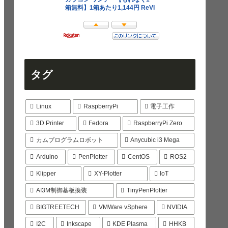
タグ
Linux
RaspberryPi
電子工作
3D Printer
Fedora
RaspberryPi Zero
カムプログラムロボット
Anycubic i3 Mega
Arduino
PenPlotter
CentOS
ROS2
Klipper
XY-Plotter
IoT
AI3M制御基板換装
TinyPenPlotter
BIGTREETECH
VMWare vSphere
NVIDIA
I2C
Inkscape
KDE Plasma
HHKB