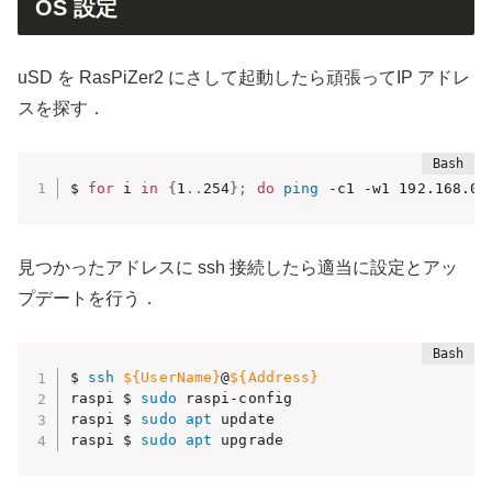
OS 設定
uSD を RasPiZer2 にさして起動したら頑張ってIP アドレ
スを探す．
$ 
for
 i 
in
{
1
..
254
}
;
do
ping
 -c1 -w1 192.168.0.
見つかったアドレスに ssh 接続したら適当に設定とアッ
プデートを行う．
$ 
ssh
${UserName}
@
${Address}
raspi $ 
sudo
 raspi-config

raspi $ 
sudo
apt
 update

raspi $ 
sudo
apt
 upgrade