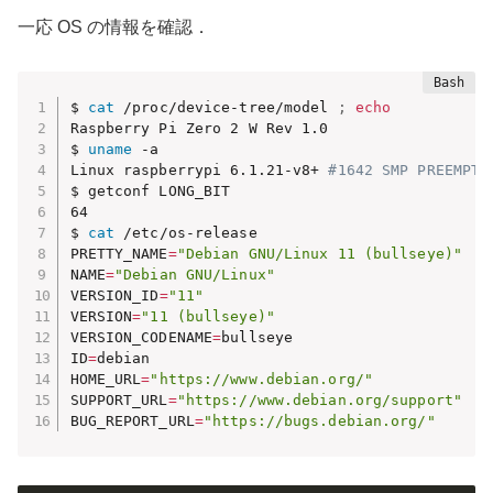
一応 OS の情報を確認．
$ 
cat
 /proc/device-tree/model 
;
echo
Raspberry Pi Zero 2 W Rev 1.0

$ 
uname
 -a

Linux raspberrypi 6.1.21-v8+ 
#1642 SMP PREEMPT 
$ getconf LONG_BIT

64

$ 
cat
 /etc/os-release 

PRETTY_NAME
=
"Debian GNU/Linux 11 (bullseye)"
NAME
=
"Debian GNU/Linux"
VERSION_ID
=
"11"
VERSION
=
"11 (bullseye)"
VERSION_CODENAME
=
bullseye

ID
=
debian

HOME_URL
=
"https://www.debian.org/"
SUPPORT_URL
=
"https://www.debian.org/support"
BUG_REPORT_URL
=
"https://bugs.debian.org/"