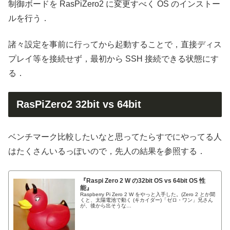
制御ボードを RasPiZero2 に変更すべく OS のインストー
ルを行う．
諸々設定を事前に行ってから起動することで，直接ディス
プレイ等を接続せず，最初から SSH 接続できる状態にす
る．
RasPiZero2 32bit vs 64bit
ベンチマーク比較したいなと思ってたらすでにやってる人
はたくさんいるっぽいので，先人の結果を参照する．
『Raspi Zero 2 W の32bit OS vs 64bit OS 性
能』
Raspberry Pi Zero 2 W をやっと入手した。(Zero 2 とか聞
くと、太陽電池で動く (キカイダー)「ゼロ・ワン」兄さん
が、後から出そうな…