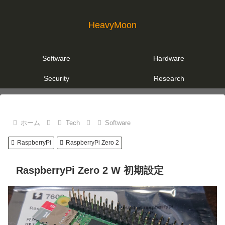
HeavyMoon
Software
Hardware
Security
Research
ホーム
Tech
Software
RaspberryPi
RaspberryPi Zero 2
RaspberryPi Zero 2 W 初期設定