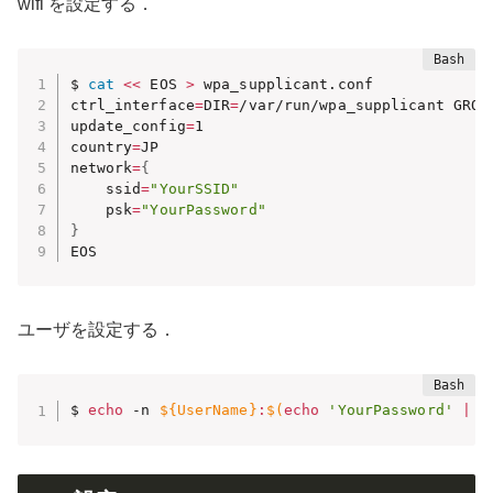
wifi を設定する．
$ 
cat
<<
 EOS 
>
 wpa_supplicant.conf

ctrl_interface
=
DIR
=
/var/run/wpa_supplicant GROU
update_config
=
1

country
=
JP

network
=
{
    ssid
=
"YourSSID"
    psk
=
"YourPassword"
}
EOS
ユーザを設定する．
$ 
echo
 -n 
${UserName}
:
$(
echo
'YourPassword'
|
 o