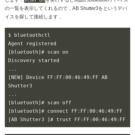
の一覧を表示してくれるので，AB Shutter3をというデバ
イスを探して接続します．
$ bluetoothctl

Agent registered

[bluetooth]# scan on

Discovery started

...

[NEW] Device FF:FF:00:46:49:FF AB 
Shutter3

...

[bluetooth]# scan off

[bluetooth]# connect FF:FF:00:46:49:FF

[AB Shutter3 ]# trust FF:FF:00:46:49:FF