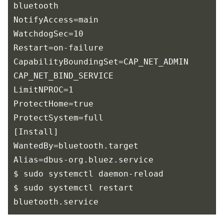
bluetooth

NotifyAccess=main

WatchdogSec=10

Restart=on-failure

CapabilityBoundingSet=CAP_NET_ADMIN 
CAP_NET_BIND_SERVICE

LimitNPROC=1

ProtectHome=true

ProtectSystem=full

[Install]

WantedBy=bluetooth.target

Alias=dbus-org.bluez.service

$ sudo systemctl daemon-reload

$ sudo systemctl restart 
bluetooth.service