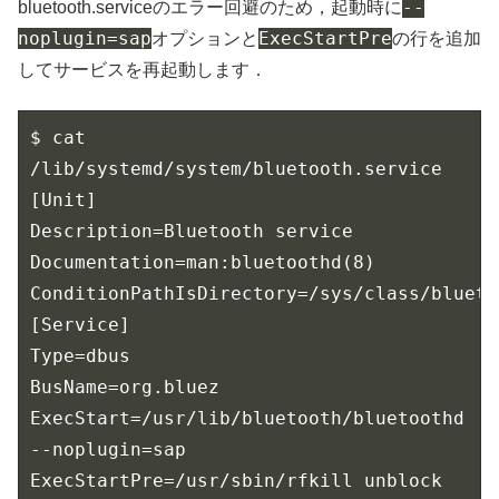
--
bluetooth.serviceのエラー回避のため，起動時に
noplugin=sap
ExecStartPre
オプションと
の行を追加
してサービスを再起動します．
$ cat 
/lib/systemd/system/bluetooth.service

[Unit]

Description=Bluetooth service

Documentation=man:bluetoothd(8)

ConditionPathIsDirectory=/sys/class/bluetoo
[Service]

Type=dbus

BusName=org.bluez

ExecStart=/usr/lib/bluetooth/bluetoothd 
--noplugin=sap

ExecStartPre=/usr/sbin/rfkill unblock 