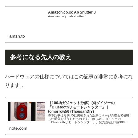
Amazon.co.jp: Ab Shutter 3
Amazon.co.jp: ab shutter 3
amzn.to
参考になる先人の教え
ハードウェアの仕様についてはこの記事が非常に参考にな
ります．
【100均ガジェット分解】(4)ダイソーの
「Bluetoothリモートシャッター」｜
tomorrow56 (ThousanDIY)
※本記事は月刊I/Oに掲載された記事にページの都合で省略
した部分を追加したものです。 はじめに ダイソーの
「Bluetoothリモートシャッター」、発売当初は1個300円
(税別)という事でSNSで話題になり品薄が続いていました
note.com
が、現在は在庫...