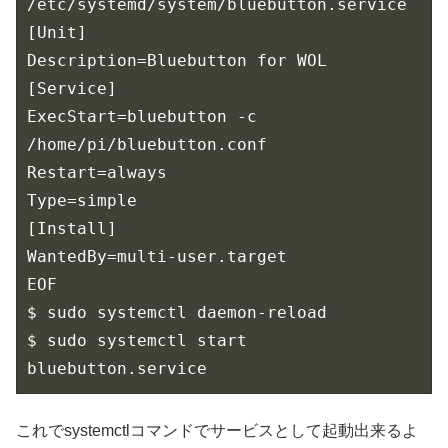
/etc/systemd/system/bluebutton.service

[Unit]

Description=Bluebutton for WOL

[Service]

ExecStart=bluebutton -c 
/home/pi/bluebutton.conf

Restart=always

Type=simple

[Install]

WantedBy=multi-user.target

EOF

$ sudo systemctl daemon-reload

$ sudo systemctl start 
bluebutton.service
これでsystemctlコマンドでサービスとして起動出来るよ