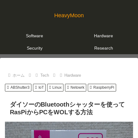
HeavyMoon
Software
Hardware
Security
Research
ホーム
Tech
Hardware
ABShutter3
IoT
Linux
Netowrk
RaspberryPi
ダイソーのBluetoothシャッターを使って
RasPiからPCをWOLする方法