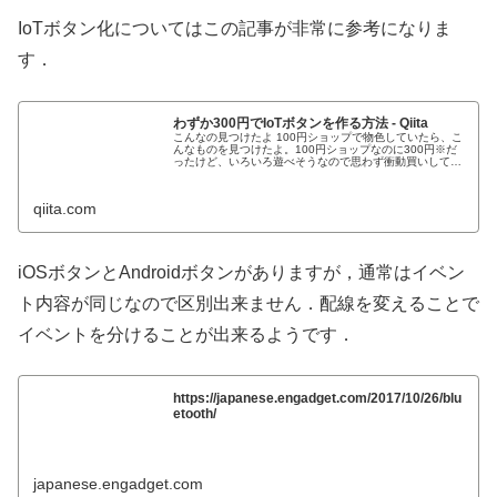
IoTボタン化についてはこの記事が非常に参考になりま
す．
わずか300円でIoTボタンを作る方法 - Qiita
こんなの見つけたよ 100円ショップで物色していたら、こ
んなものを見つけたよ。100円ショップなのに300円※だ
ったけど、いろいろ遊べそうなので思わず衝動買いしてし
まったよ。 (※あとでAmazonをみてみたら1円から売って
ました） Blu...
qiita.com
iOSボタンとAndroidボタンがありますが，通常はイベン
ト内容が同じなので区別出来ません．配線を変えることで
イベントを分けることが出来るようです．
https://japanese.engadget.com/2017/10/26/blu
etooth/
japanese.engadget.com