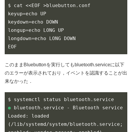
$ cat <<EOF >bluebutton.conf

keyup=echo UP

keydown=echo DOWN

longup=echo LONG UP

longdown=echo LONG DOWN

EOF
このままBluebuttonを実行してもbluetooth.serviceに以下
のエラーが表示されており，イベントを認識することが出
来なかった．
●
 bluetooth.service - Bluetooth service

Loaded: loaded 
(/lib/systemd/system/bluetooth.service; 