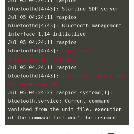
Jul 05 04:24:11 raspios 
bluetoothd[4743]: Starting SDP server

Jul 05 04:24:11 raspios 
bluetoothd[4743]: Bluetooth management 
interface 1.14 initialized

Jul 05 04:24:11 raspios 
bluetoothd[4743]: 
Sap driver 
initialization failed.
Jul 05 04:24:11 raspios 
bluetoothd[4743]: 
sap-server: Operation 
not permitted (1)
Jul 05 04:24:27 raspios systemd[1]: 
bluetooth.service: Current command 
vanished from the unit file, execution 
of the command list won't be resumed.