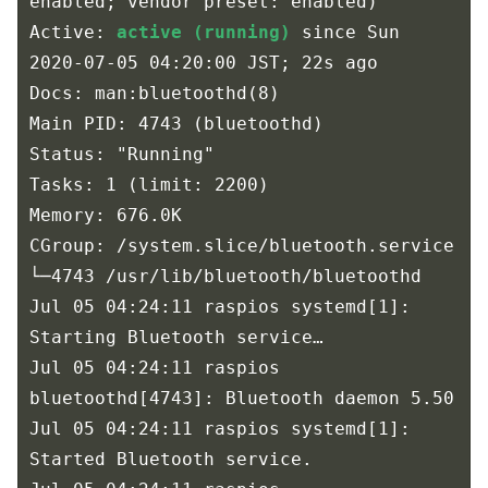
enabled; vendor preset: enabled)

Active: 
active (running)
 since Sun 
2020-07-05 04:20:00 JST; 22s ago

Docs: man:bluetoothd(8)

Main PID: 4743 (bluetoothd)

Status: "Running"

Tasks: 1 (limit: 2200)

Memory: 676.0K

CGroup: /system.slice/bluetooth.service

└─4743 /usr/lib/bluetooth/bluetoothd

Jul 05 04:24:11 raspios systemd[1]: 
Starting Bluetooth service…

Jul 05 04:24:11 raspios 
bluetoothd[4743]: Bluetooth daemon 5.50

Jul 05 04:24:11 raspios systemd[1]: 
Started Bluetooth service.
